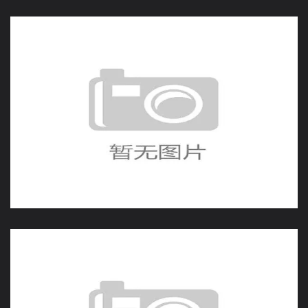
姆巴佩双响带法国晋级，
法国队世界杯锋线火力有
多强