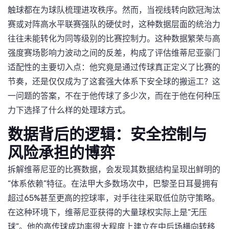
触球都在为球队梳理进攻秩序。然而，当视线转向欧冠淘汰
赛或对阵高水平联赛强队的硬仗时，这种数据层面的统治力
往往未能转化为同等级别的比赛控制力。这种数据繁荣与高
强度赛场影响力波动之间的反差，构成了评估维蒂尼亚豪门
适配性的主要切入点：他究竟是通过传球真正定义了比赛的
节奏，还是仅仅成为了这套强大体系下安全球的搬运工？这
一问题的答案，不在于他传球了多少次，而在于他在何种压
力下选择了什么样的处理球方式。
数据背后的逻辑：安全控制与
风险承担的博弈
拆解维蒂尼亚的比赛数据，会发现其数据结构呈现出鲜明的
“体系依赖”特征。在法甲大多数场次中，巴黎圣日耳曼拥有
超过65%甚至更高的控球率，对手往往采取低位防守策略。
在这种环境下，维蒂尼亚获得的大量球权实际上是“无压
球”。他的高传球成功率很大程度上建立在中后场横向转移