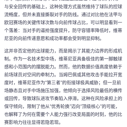
与安全回传的基础上，这种处理方式虽然维持了球队的控球
流畅度，但并未直接撕裂对手的防线。通过对比他在法甲与
欧冠赛场的关键传球次数与向前传球占比，可以明显看到一
个落差：当对手的逼抢强度提升，防守容错率降低时，维蒂
尼亚的向前传递意愿和成功率都会受到明显抑制。
这并非否定他的出球能力，而是揭示了其能力边界的形成机
制。作为一名技术型中场，维蒂尼亚具备极佳的第一脚触球
感和小范围内的摆脱能力。然而，他的数据价值高度依赖于
前场球员对空间的牵制力。当姆巴佩或其他攻击手能拉开宽
度时，维蒂尼亚作为“第三者”的衔接球极具威胁；但一旦前
场静态且对手中场施压加强，他倾向于选择风险最低的横传
或回传，导致球队进攻节奏陷入停滞。这种在风险承担上的
保守倾向，限制了他从“优秀轮换”迈向“顶级核心”的可能，
也解释了为何在需要个人能力强行改变局面的时刻，他的比
赛影响力往往显得若隐若现。