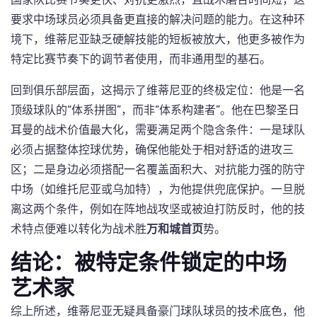
要求中场球员必须具备更直接的解决问题的能力。在这种环
境下，维蒂尼亚缺乏硬解技能的短板被放大，他更多被作为
特定比赛节奏下的调节者使用，而非通用型的基石。
回到俱乐部层面，这揭示了维蒂尼亚的终极定位：他是一名
顶级球队的“体系拼图”，而非“体系构建者”。他在巴黎圣日
耳曼的战术价值最大化，需要满足两个隐含条件：一是球队
必须占据整体控球优势，确保他能处于相对舒适的进攻三
区；二是身边必须搭配一名覆盖面积大、对抗能力强的防守
中场（如维托尼亚或乌加特），为他提供兜底保护。一旦脱
离这两个条件，例如在阵地战攻坚或被迫打防反时，他的技
术特点便难以转化为战术胜
万和城首页
势。
结论：被特定条件锁定的中场
艺术家
综上所述，维蒂尼亚无疑具备豪门球队球员的技术底色，他