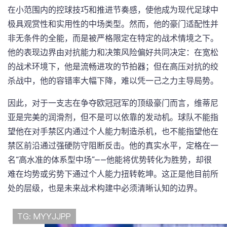
在小范围内的控球技巧和推进节奏感，使他成为现代足球中
极具观赏性和实用性的中场类型。然而，他的豪门适配性并
非无条件的全能，而是被严格限定在特定的战术情境之下。
他的表现边界由对抗能力和决策风险偏好共同决定：在宽松
的战术环境下，他是流畅进攻的节拍器；但在高压对抗的绞
杀战中，他的容错率大幅下降，难以凭一己之力主导局势。
因此，对于一支志在争夺欧冠冠军的顶级豪门而言，维蒂尼
亚是完美的润滑剂，但不是可以依靠的发动机。球队不能指
望他在对手禁区内通过个人能力制造杀机，也不能指望他在
禁区前沿通过强硬防守阻断反击。他的真实水平，定格在一
名“高水准的体系型中场”——他能将优势转化为胜势，却很
难在均势或劣势下通过个人能力扭转乾坤。这正是他目前所
处的层级，也是未来战术构建中必须清晰认知的边界。