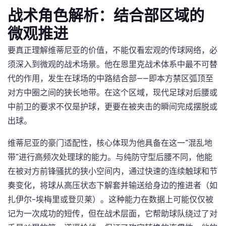
战术角色解析：结合部区域的
微观推进
要真正理解维蒂尼亚的价值，不能仅看宏观的传球网络，必
须深入到微观的战术场景。他在恩里克战术体系中最不可替
代的作用，发生在球场的中路结合部——即本方禁区弧顶至
对方中圈之间的狭长地带。在这个区域，现代足球对后腰或
中前卫的要求不仅是护球，更要在被夹击的瞬间完成摆脱或
出球。
维蒂尼亚的豪门适配性，核心体现为他具备在这一“混乱地
带”进行高频次处理球的能力。与纯防守型后腰不同，他能
在被对方前锋骚扰的狭小空间内，通过快速的连续触球和节
奏变化，将球从高压状态下解套并输送给身边的推进者（如
扎伊尔-埃梅里或登贝莱）。这种能力在数据上可能仅仅被
记为一次成功的短传，但在战术层面，它帮助球队绕过了对