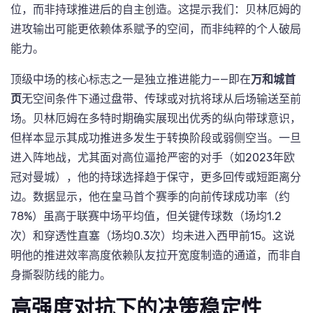
位，而非持球推进后的自主创造。这提示我们：贝林厄姆的
进攻输出可能更依赖体系赋予的空间，而非纯粹的个人破局
能力。
顶级中场的核心标志之一是独立推进能力——即在
万和城首
页
无空间条件下通过盘带、传球或对抗将球从后场输送至前
场。贝林厄姆在多特时期确实展现出优秀的纵向带球意识，
但样本显示其成功推进多发生于转换阶段或弱侧空当。一旦
进入阵地战，尤其面对高位逼抢严密的对手（如2023年欧
冠对曼城），他的持球选择趋于保守，更多回传或短距离分
边。数据显示，他在皇马首个赛季的向前传球成功率（约
78%）虽高于联赛中场平均值，但关键传球数（场均1.2
次）和穿透性直塞（场均0.3次）均未进入西甲前15。这说
明他的推进效率高度依赖队友拉开宽度制造的通道，而非自
身撕裂防线的能力。
高强度对抗下的决策稳定性