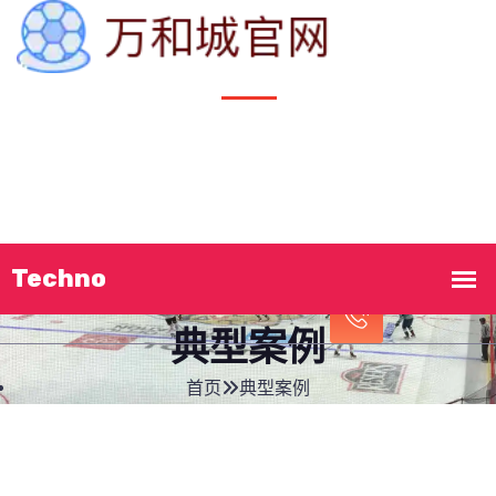
首页
认识
万和城
典型案例
企业文化
立即致电!
服务种类
接洽
万和城官网
19999081138
典型案例
首页
典型案例