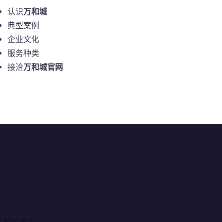
认识
万和城
典型案例
企业文化
服务种类
接洽
万和城官网