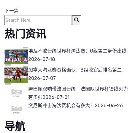
下一篇
热门资讯
埃及不败晋级世界杯淘汰赛：G组第二身份出线
2026-07-18
加拿大淘汰赛资格确认：B组收官后排名第二
2026-07-07
姆巴佩双响带法国晋级，法国队世界杯锋线火力
有多强
2026-07-01
突尼斯冲击淘汰赛机会有多大？
2026-06-26
导航