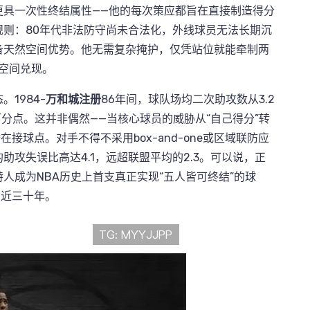
更具一次性终结属性——他的每次策应都旨在直接制造得分
则：80年代非法防守尚未合法化，外线球员无法长期沉
备天然空间优势。他无需复杂掩护，仅凭站位就能牵制两
成空间兑现。
1984-
万和城注册
86年间，球队场均二次助攻数从3.2
个百分点。这并非偶然——当核心球员的威胁从“自己得分”转
接球点。对手不得不采用box-and-one或区域联防应
攻失误比高达4.1，远超联盟平均的2.3。可以说，正
人成为NBA历史上首支真正实现“五人皆可终结”的球
出近三十年。