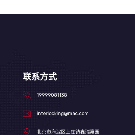
联系方式
19999081138
interlocking@mac.com
北京市海淀区上庄镇鑫瑞嘉园