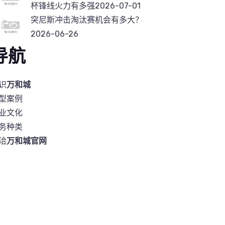
杯锋线火力有多强
2026-07-01
突尼斯冲击淘汰赛机会有多大？
2026-06-26
导航
识
万和城
型案例
业文化
务种类
洽
万和城官网