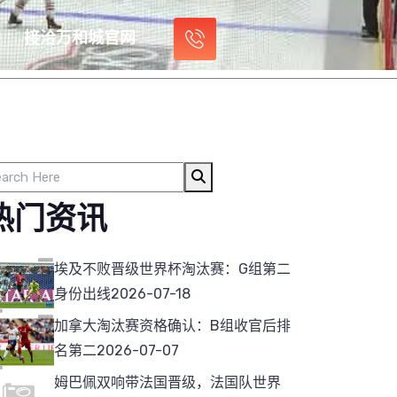
类
接洽
万和城官网
热门资讯
埃及不败晋级世界杯淘汰赛：G组第二
身份出线
2026-07-18
加拿大淘汰赛资格确认：B组收官后排
名第二
2026-07-07
姆巴佩双响带法国晋级，法国队世界