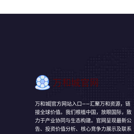
万和城|官方网站入口——汇聚万和资源，链
接全球价值。我们根植中国，放眼国际，致
力于产业协同与生态构建。官网呈现最新公
告、投资价值分析、核心竞争力展示及联系