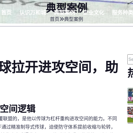
典型案例
首页
认识
万和城
典型案例
企业文化
服务种
首页
典型案例
传球拉开进攻空间，助
空间逻辑
覆联盟的，是他以传球为杠杆重构进攻空间的能力。不同
下通过精准制导式传球，迫使防守体系提前收缩与轮转，