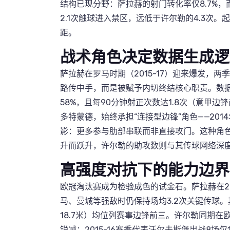
结构已现分野：萨拉赫的射门转化率仅8.7%，
2.1次触球进入禁区，远低于许尔勒的4.3次
距。
战术角色决定数据生成逻
萨拉赫在罗马时期（2015-17）迎来爆发，
路传中手，而是被赋予内切终结核心职责。数据
58%，且每90分钟射正次数达1.8次（意甲
多特蒙德，始终承担“连接型边锋”角色——20
影：更多参与肋部串联而非直接攻门。这种角
升而跃升，许尔勒的助攻数则与其传球网络深
高强度对抗下的能力边界
欧冠淘汰赛成为检验成色的试金石。萨拉赫在20
马、曼城等强敌时仍保持场均3.2次关键传球
18.7米）均位列赛事边锋前三。许尔勒同期在欧
锐减：2015-16赛季代表沃尔夫斯堡出战8场