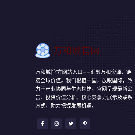
万和城|官方网站入口——汇聚万和资源，链
接全球价值。我们根植中国，放眼国际，致
力于产业协同与生态构建。官网呈现最新公
告、投资价值分析、核心竞争力展示及联系
方式，助力把握发展机遇。