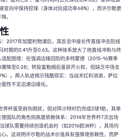
速变向中保持控球（身体对抗成功率68%），而许尔勒更
下降。
性
：2017年加盟利物浦后，其反击中接长传直接冲击防线
马时期的0.41升至0.63。这种体系放大了他直线冲刺与终
配困境：在强调边锋回防的多特蒙德（2015-16赛季
xG骤降至0.28；转投富勒姆后虽获开火权，但缺乏中场支
仅39%）。两人轨迹揭示残酷现实：当战术红利消退，萨拉
全面性不足迅速边缘化。
8世界杯虽受肩伤困扰，但对阵沙特时仍完成2球1助，其单
德国队的角色则高度依赖体系：2014年世界杯7次出场
当球队需要持续创造机会时（如2016欧洲杯），其场均
等核心。这说明许尔勒的战术价值具有强情境依赖性，而萨